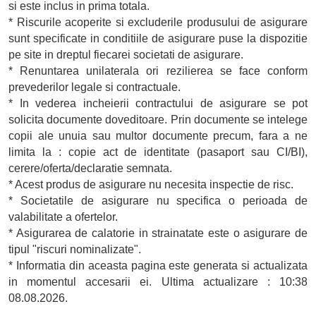
si este inclus in prima totala.
* Riscurile acoperite si excluderile produsului de asigurare
sunt specificate in conditiile de asigurare puse la dispozitie
pe site in dreptul fiecarei societati de asigurare.
* Renuntarea unilaterala ori rezilierea se face conform
prevederilor legale si contractuale.
* In vederea incheierii contractului de asigurare se pot
solicita documente doveditoare. Prin documente se intelege
copii ale unuia sau multor documente precum, fara a ne
limita la : copie act de identitate (pasaport sau CI/BI),
cerere/oferta/declaratie semnata.
* Acest produs de asigurare nu necesita inspectie de risc.
* Societatile de asigurare nu specifica o perioada de
valabilitate a ofertelor.
* Asigurarea de calatorie in strainatate este o asigurare de
tipul "riscuri nominalizate".
* Informatia din aceasta pagina este generata si actualizata
in momentul accesarii ei. Ultima actualizare : 10:38
08.08.2026.